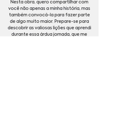
Nesta obra, quero compartilhar com
você não apenas a minha história, mas
também convocá-la para fazer parte
de algo muito maior. Prepare-se para
descobrir as valiosas lições que aprendi
durante essa árdua jornada, que me
transformou e revelou verdades não só
sobre mim, mas sobre todas nós.
Eu vejo um exército de mulheres sendo
levantadas: fortes, destemidas e cheias
de propósito. Mulheres que sabem quem
são e que não se deixam intimidar.
Mulheres que não competem, mas se
fortalecem umas às outras, porque
sabem que sua força está na unidade e
no amor.
Quero te convidar a dizer “sim”, a se
alistar neste movimento de mulheres
que estão prontas para viver tudo o que
Deus preparou.