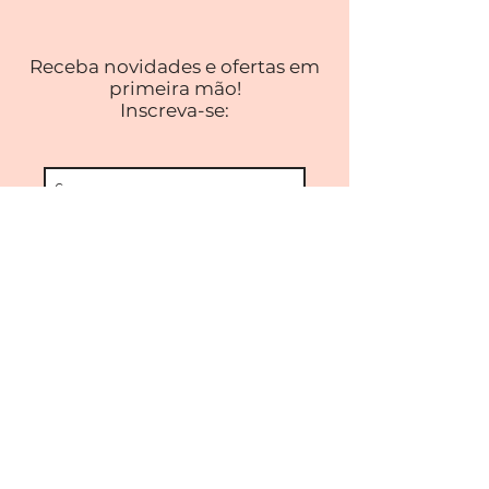
Receba novidades e ofertas em
primeira mão!
Inscreva-se:
Inscrever
CONTATO
Dúvidas? |
atendimento@flaviaarrais.com
Convites