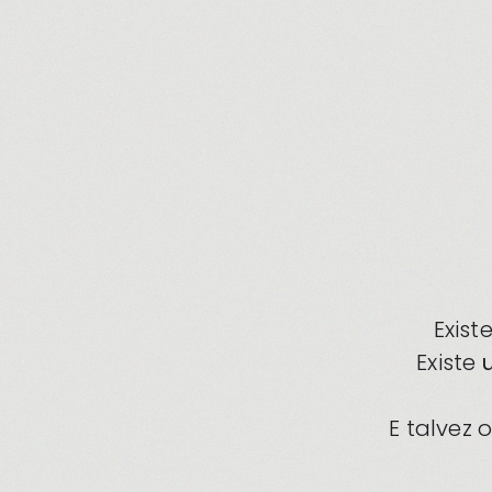
Exis
Existe
E talvez 