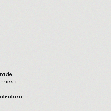
etade
.
hama.
estrutura
.