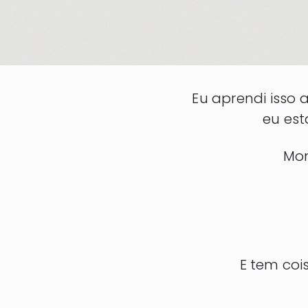
Eu aprendi isso
eu es
Mom
E tem coi