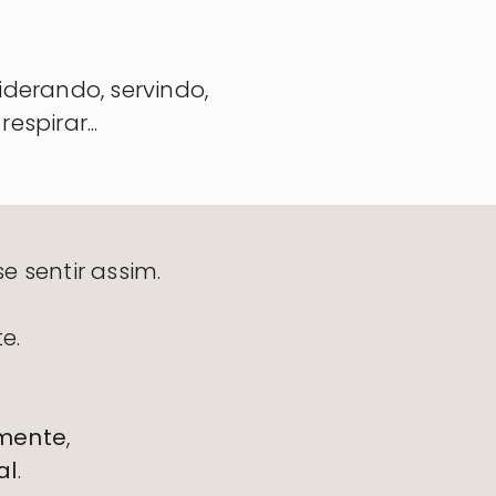
iderando, servindo,
spirar...
e sentir assim.
e.
lmente
,
al
.