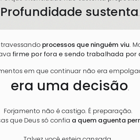
Profundidade sustenta
.
 atravessando
processos que ninguém viu
. 
tava
firme por fora e sendo trabalhada por
entos em que continuar não era empolga
era uma decisão
.
Forjamento não é castigo. É preparação.
sas que Deus só confia
a quem aguenta per
Talvez você esteja cansada.