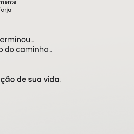
mente.
forja.
terminou
…
io do caminho
…
ação de sua vida
.