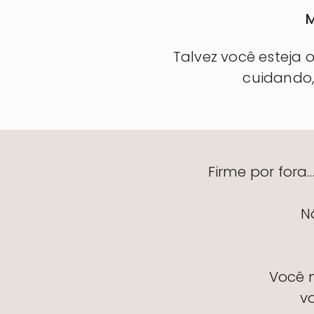
M
Talvez você esteja 
cuidando,
Firme por fora
N
Você 
v