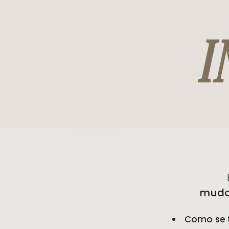
I
mudo
Como se 