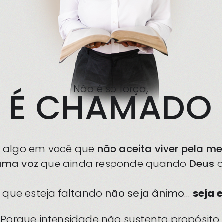
Não é só força,
É CHAMADO
te algo em você que
não aceita viver pela m
uma voz
que ainda responde quando
Deus
c
o que esteja faltando
não seja ânimo
…
seja 
Porque intensidade não sustenta propósito.