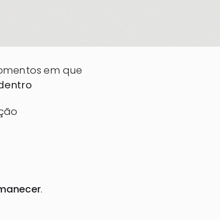
Momentos em que
 dentro
ção
manecer
.