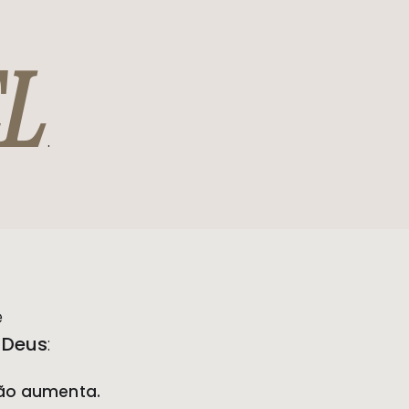
EL
.
e
 Deus
:
são aumenta.