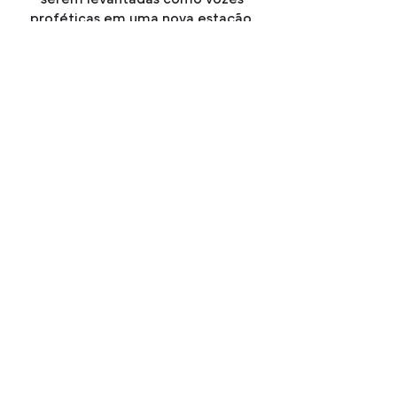
proféticas em uma nova estação.
INSCREVA-SE PARA
PARTICIPAR E RECEBER
O
MANUAL DE JEJUM
Nome
Email
Aceito receber
comunicativos via e-mail